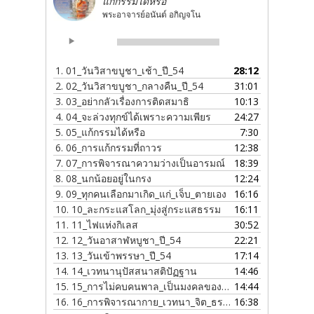
แก้กรรมได้หรือ
พระอาจารย์อนันต์ อกิญจโน
Audio
00:00
00:00
Player
1.
01_วันวิสาขบูชา_เช้า_ปี_54
28:12
2.
02_วันวิสาขบูชา_กลางคืน_ปี_54
31:01
3.
03_อย่ากลัวเรื่องการติดสมาธิ
10:13
4.
04_จะล่วงทุกข์ได้เพราะความเพียร
24:27
5.
05_แก้กรรมได้หรือ
7:30
6.
06_การแก้กรรมที่ถาวร
12:38
7.
07_การพิจารณาความว่างเป็นอารมณ์
18:39
8.
08_นกน้อยอยู่ในกรง
12:24
9.
09_ทุกคนเลือกมาเกิด_แก่_เจ็บ_ตายเอง
16:16
10.
10_ละกระแสโลก_มุ่งสู่กระแสธรรม
16:11
11.
11_ไฟแห่งกิเลส
30:52
12.
12_วันอาสาฬหบูชา_ปี_54
22:21
13.
13_วันเข้าพรรษา_ปี_54
17:14
14.
14_เวทนานุปัสสนาสติปัฏฐาน
14:46
15.
15_การไม่คบคนพาล_เป็นมงคลของชีวิต
14:44
16.
16_การพิจารณากาย_เวทนา_จิต_ธรรม
16:38