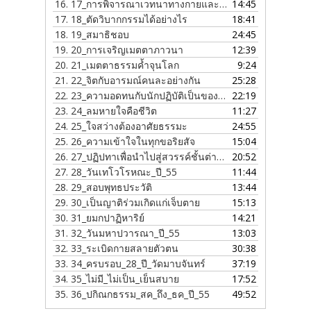
16.
17_การพิจารณาเวทนาทางกายและใจ
14:45
17.
18_ตัดวิบากกรรมได้อย่างไร
18:41
18.
19_สมาธิชอบ
24:45
19.
20_การเจริญเมตตาภาวนา
12:39
20.
21_เมตตาธรรมค้ำจุนโลก
9:24
21.
22_จิตกับอารมณ์คนละอย่างกัน
25:28
22.
23_ความอดทนกับนักปฏิบัติเป็นของคู่กัน
22:19
23.
24_ลมหายใจคือชีวิต
11:27
24.
25_ใจสว่างต้องอาศัยธรรมะ
24:55
25.
26_ความเข้าใจในทุกขอริยสัจ
15:04
26.
27_ปฏิปทาเพื่อนำไปสู่สวรรค์ชั้นต่าง_ๆ
20:52
27.
28_วันเทโวโรหณะ_ปี_55
11:44
28.
29_สอบพุทธประวัติ
13:44
29.
30_เป็นญาติร่วมเกิดแก่เจ็บตาย
15:13
30.
31_ยมกปาฏิหาริย์
14:21
31.
32_วันมหาปวารณา_ปี_55
13:03
32.
33_ระเบิดกายสลายตัวตน
30:38
33.
34_ครบรอบ_28_ปี_วัดมาบจันทร์
37:19
34.
35_ไม่มี_ไม่เป็น_เย็นสบาย
17:52
35.
36_ปกิณกธรรม_สค_ถึง_ธค_ปี_55
49:52