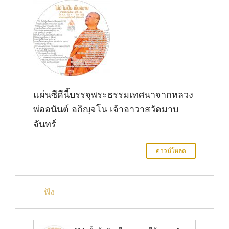
แผ่นซีดีนี้บรรจุพระธรรมเทศนาจากหลวง
พ่ออนันต์ อกิญฺจโน เจ้าอาวาสวัดมาบ
จันทร์
ดาวน์โหลด
ฟัง