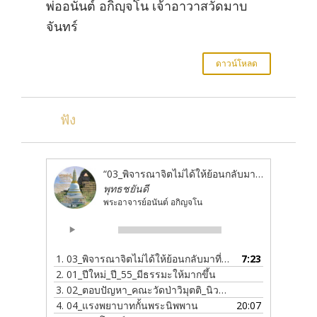
พ่ออนันต์ อกิญฺจโน เจ้าอาวาสวัดมาบ
จันทร์
ดาวน์โหลด
ฟัง
“03_พิจารณาจิตไม่ได้ให้ย้อนกลับมาที่กาย”
พุทธชยันดี
พระอาจารย์อนันต์ อกิญจโน
Audio
00:00
00:00
Player
1.
03_พิจารณาจิตไม่ได้ให้ย้อนกลับมาที่กาย
7:23
2.
01_ปีใหม่_ปี_55_มีธรรมะให้มากขึ้น
3.
02_ตอบปัญหา_คณะวัดป่าวิมุตติ_นิวซีแลนด์
4.
04_แรงพยาบาทกั้นพระนิพพาน
20:07