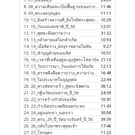
8.
08_ความเสียสละเป็นพื้นฐานของการภาวนา
11:46
9.
09_พระยสกุลบุตร
11:11
10.
12_ยิ่งสร้างความดี_ยิ่งใกล้พระพุทธเจ้า
10:29
11.
10_วันแม่แห่งชาติ_ปี_56
12:31
12.
11_พุทธะคือความว่าง
31:32
13.
13_กลัวตายแต่ไม่กลัวเกิด
10:53
14.
14_เมื่อจิตว่าง_มัจจุราชตามไม่ทัน
9:27
15.
15_ทำบุญด้วยของเลิศ
10:51
16.
16_เวลาที่เหลืออยู่จะมุ่งสู่พระโสดาบัน
21:10
17.
17_วันปวารณา_วันแห่งการให้อภัย
12:13
18.
18_สรรพสิ่งคือความว่าง_ความว่างคือพุทธะ
16:48
19.
19_ไม่ประมาทในบุญกุศล
22:44
20.
20_ทางลัดทางเร็ว_สู่พระนิพพาน
36:12
21.
21_กฐินวัดแก่งหวาย_ปี_56
24:39
22.
22_การสร้างกำลังของจิต
10:41
23.
23_กำเนิดประเพณีลอยกระทง
11:43
24.
24_อยู่นอกเขา_นอกเรา
30:08
25.
25_ครบ_29_ปี_วัดมาบจันทร์_ปี_56
39:39
26.
26_กลับไปหาพระพุทธเจ้า
17:46
27.
27_โลกอุดร
11:23