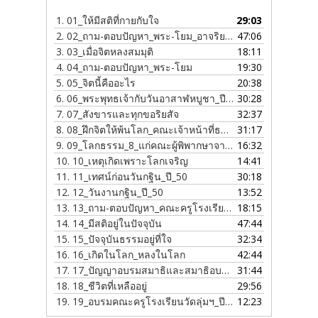
1.
01_ให้มีสติที่กายกับใจ
29:03
2.
02_ถาม-ตอบปัญหา_พระ-โยม_อาจริยบูชาปี_50
47:06
3.
03_เมื่อจิตหลงสมมุติ
18:11
4.
04_ถาม-ตอบปัญหา_พระ-โยม
19:30
5.
05_จิตนี้คืออะไร
20:38
6.
06_พระพุทธเจ้ากับวันอาสาฬหบูชา_ปี_50
30:28
7.
07_สังขารและทุกขอริยสัจ
32:37
8.
08_ฝึกจิตให้พ้นโลก_คณะเจ้าหน้าที่ธนาคารแห่งประเทศไทย_ปี_50
31:17
9.
09_โลกธรรม_8_แก่คณะผู้พิพากษาจากกรุงเทพฯ
16:32
10.
10_เหตุเกิดเพราะโลกเจริญ
14:41
11.
11_เทศน์ก่อนวันกฐิน_ปี_50
30:18
12.
12_วันงานกฐิน_ปี_50
13:52
13.
13_ถาม-ตอบปัญหา_คณะครูโรงเรียนวัดลุ่มฯ
18:15
14.
14_มีสติอยู่ในปัจจุบัน
47:44
15.
15_ปัจจุบันธรรมอยู่ที่ใจ
32:34
16.
16_เกิดในโลก_หลงในโลก
42:44
17.
17_ปัญญาอบรมสมาธิและสมาธิอบรมปัญญา
31:44
18.
18_ชีวิตที่เหลืออยู่
29:56
19.
19_อบรมคณะครูโรงเรียนวัดลุ่มฯ_ปี_51
12:23