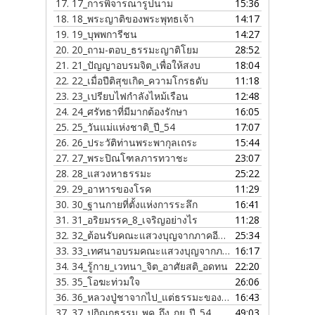
17.
17_การพิจารณารูปนาม
15:36
18.
18_พระญาติของพระพุทธเจ้า
14:17
19.
19_บุพพการีชน
14:27
20.
20_ถาม-ตอบ_ธรรมะญาติโยม
28:52
21.
21_ปัญญาอบรมจิต_เพื่อให้สงบ
18:04
22.
22_เมื่อปีติสุขเกิด_ความโกรธดับ
11:18
23.
23_เปรียบไฟกำลังไหม้เรือน
12:48
24.
24_ศรัทธาที่มีมากต้องรักษา
16:05
25.
25_วันแม่แห่งชาติ_ปี_54
17:07
26.
26_ประวัติท่านพระพากุลเถระ
15:44
27.
27_พระปิณโฑลภารทวาชะ
23:07
28.
28_แสวงหาธรรมะ
25:22
29.
29_อาหารของโรค
11:29
30.
30_ฐานกายที่ตั้งแห่งการระลึก
16:41
31.
31_อริยมรรค_8_เจริญอย่างไร
11:28
32.
32_ต้อนรับคณะแสวงบุญจากภาคอีสาน
25:34
33.
33_เทศนาอบรมคณะแสวงบุญจากภาคอีสาน
16:17
34.
34_รู้กาย_เวทนา_จิต_อาศัยสติ_อดทน
22:20
35.
35_โอฆะท่วมใจ
26:06
36.
36_หลวงปู่ชาจากไป_แต่ธรรมะของท่านยังอยู่
16:43
37.
37_ปกิณกธรรม_พค_ถึง_กย_ปี_54
49:03