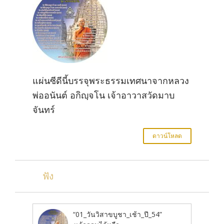
แผ่นซีดีนี้บรรจุพระธรรมเทศนาจากหลวง
พ่ออนันต์ อกิญฺจโน เจ้าอาวาสวัดมาบ
จันทร์
ดาวน์โหลด
ฟัง
“01_วันวิสาขบูชา_เช้า_ปี_54”