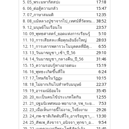
5.
05_พระมหากัสสปะ
17:18
6.
06_ต่อสู้ความกลัว
15:47
7.
07_ภาษาสมมติ
12:35
8.
08_แม้หลวงปู่ชาจากไป_เทศน์ที่วัดหนองป่าพง_ปี_56
38:52
9.
12_มนุษย์ในเรือนใจ
23:57
10.
09_พุทธศาสตร์_ยอดแห่งการเรียนรู้
5:10
11.
10_การเสียสละเพื่อคุณอันยิ่งใหญ่
28:03
12.
11_การเคารพคารวะในบุคคลที่มีคุณธรรม
6:55
13.
13_วันมาฆบูชา_เช้า_ปี_56
29:10
14.
14_วันมาฆบูชา_กลางคืน_ปี_56
31:46
15.
15_ความรอบรู้ทางอายตนะ
15:19
16.
16_พุทธะเกิดขึ้นที่ใจ
6:24
17.
17_โทษภัยในวัฏฏะ
10:15
18.
18_ไม่ยากเกินไปสำหรับมนุษย์
22:37
19.
19_อารมณ์ย้อมใจ
35:45
20.
20_จะเป็นคนไข้ประเภทใดกัน
12:55
21.
21_ปฐมนิเทศหมอ-พยาบาล_รพ_ระยอง_ปี_56
7:53
22.
23_เมื่อเห็นกายนี้ไม่งาม_ใจยิ่งงาม
29:26
23.
24_ภพ-ชาติเกิดดับที่ใจ_อาจริยบูชา_ปี_56
13:30
24.
25_สัพเพ_สังขารา_อนิจจา_ทุกขา_อนัตตา
9:54
25.
22_เมตตาบารมีพระโพธิสัตว์เจ้า
21:40