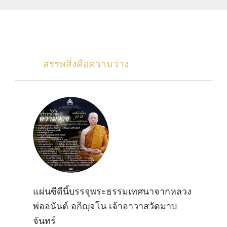
สรรพสิ่งคือความว่าง
แผ่นซีดีนี้บรรจุพระธรรมเทศนาจากหลวง
พ่ออนันต์ อกิญฺจโน เจ้าอาวาสวัดมาบ
จันทร์