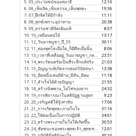
5.
05_ประโยชน์ของสมาธิ
12:10
6.
06_เห็นจิต_เห็นธรรม_เห็นพุทธะ
19:36
7.
07_ฝึกจิตให้มีกำลัง
11:11
8.
08_ทุกข์เพราะอุปาทาน
20:38
9.
09_ธรรมชาติจิตเดิมแท้
8:07
10.
10_เหมือนตอไม้
13:17
11.
12_วันมาฆบูชา_ปี_55
30:11
12.
11_ท่องพุทโธเมื่อใด_ก็มีศีลเมื่อนั้น
8:06
13.
13_เวลาที่เหลืออยู่_วันมาฆบูชา_กลางคืน_ปี_55
23:51
14.
14_พระรัตนตรัยเป็นที่ระลึกแท้จริง
21:03
15.
15_ปัญญาแท้เกิดจากสมถวิปัสสนา
13:38
16.
16_มีดหนึ่งเล่มมีด้าม_มีสัน_มีคม
11:18
17.
17_สำเร็จได้ด้วยปัญญา
21:55
18.
18_สร้างนิพพาน_ไม่ไช่ของยาก
24:32
19.
19_การพิจารณาในสติปัฏฐานสูตร
9:23
20.
20_เจริญสติให้รู้เท่าทัน
17:06
21.
21_การเกิดพุทธะภายในใจ
31:16
22.
22_ให้ต่อเนื่องในการปฏิบัติ
34:01
23.
23_สร้างพระภายในใจให้เกิดขึ้น
30:53
24.
24_ชัยชนะของพระพุทธเจ้า_พุทธชยันตี_ปี_55
12:01
25.
25_ปฏิบัติมีสติรักษาใจ
30:10