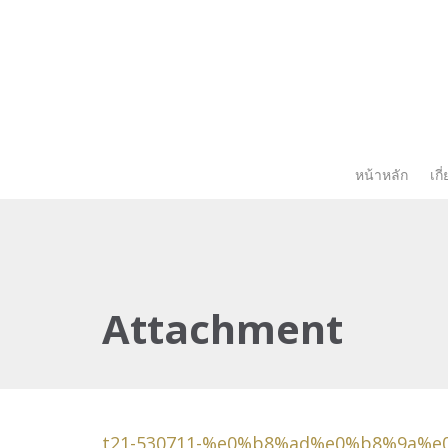
หน้าหลัก
เกี
Attachment
t21-530711-%e0%b8%ad%e0%b8%9a%