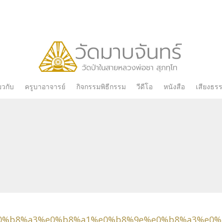
Skip
่ยวกับ
ครูบาอาจารย์
กิจกรรมพิธีกรรม
วีดีโอ
หนังสือ
เสียงธร
to
content
e0%b8%a3%e0%b8%a1%e0%b8%9e%e0%b8%a3%e0%