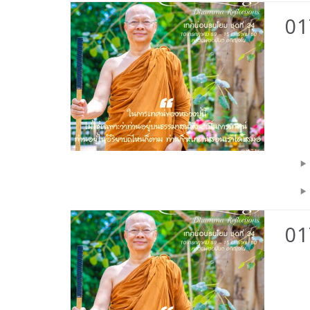
01
Aud
Play
Aud
Play
01
Aud
Play