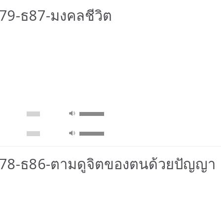
79-ธ87-มงคลชีวิต
io
er
Use
00:00
00:00
Up/Down
io
Use
00:00
00:00
Arrow
er
Up/Down
keys
Arrow
78-ธ86-ตามดูจิตของตนด้วยปัญญา
to
keys
io
increase
to
er
or
increase
decrease
or