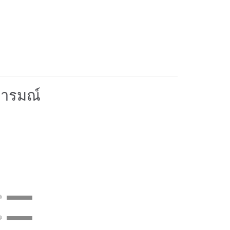
อารมณ์
Use
Up/Down
Use
Arrow
Up/Down