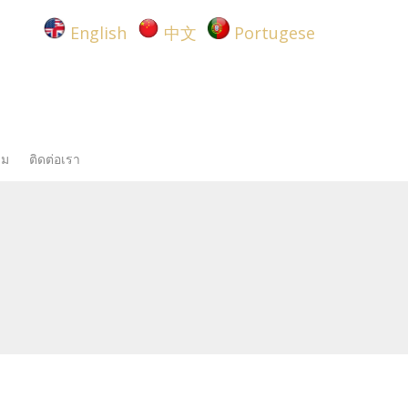
English
中文
Portugese
รม
ติดต่อเรา