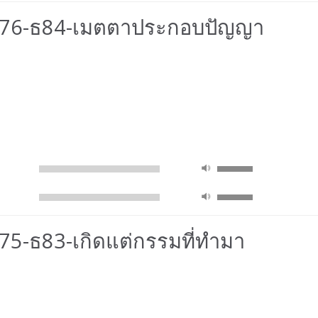
76-ธ84-เมตตาประกอบปัญญา
io
er
Use
00:00
00:00
Up/Down
io
Use
00:00
00:00
Arrow
er
Up/Down
keys
Arrow
75-ธ83-เกิดแต่กรรมที่ทำมา
to
keys
io
increase
to
er
or
increase
decrease
or