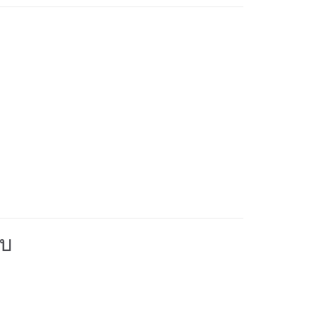
wn
se
se
se
.
se
.
งบ