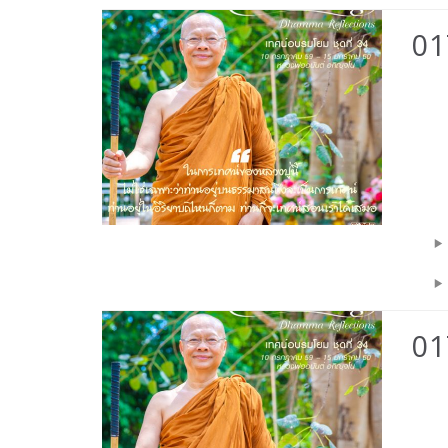
Play
01
Aud
Play
Aud
Play
01
Aud
Play