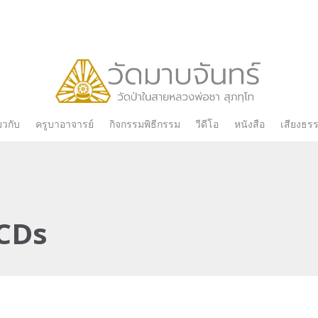
Skip
่ยวกับ
ครูบาอาจารย์
กิจกรรมพิธีกรรม
วีดีโอ
หนังสือ
เสียงธร
to
content
CDs