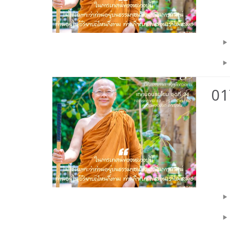
Aud
Play
01
Aud
Play
Aud
Play