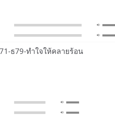
or
volume.
decrease
volume.
Use
00:00
00:00
Up/D
io
Use
00:00
00:00
Arrow
er
Up/D
keys
Arrow
71-ธ79-ทำใจให้คลายร้อน
to
keys
io
incre
to
er
or
incre
decre
or
volum
decre
volum
Use
00:00
00:00
Up/Down
io
Use
00:00
00:00