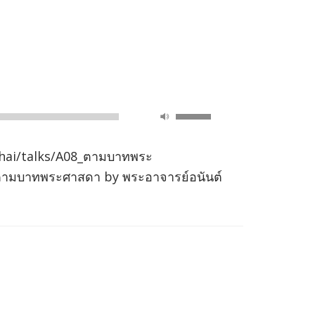
Use
00:00
Up/Down
Arrow
hai/talks/A08_ตามบาทพระ
keys
om ตามบาทพระศาสดา by พระอาจารย์อนันต์
to
increase
or
decrease
volume.