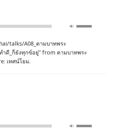
Use
00:00
Up/Down
Arrow
hai/talks/A08_ตามบาทพระ
keys
ผู้ทำดี_ก็ยังทุกข์อยู่” from ตามบาทพระ
to
e: เทศน์โยม.
increase
or
decrease
volume.
Use
00:00
Up/Down