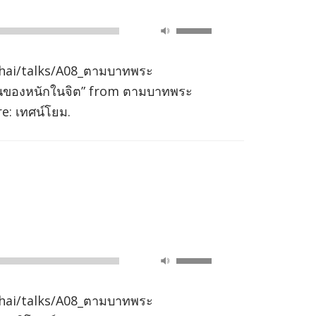
Use
00:00
Up/Down
Arrow
hai/talks/A08_ตามบาทพระ
keys
็นของหนักในจิต” from ตามบาทพระ
to
e: เทศน์โยม.
increase
or
decrease
volume.
Use
00:00
Up/Down
Arrow
hai/talks/A08_ตามบาทพระ