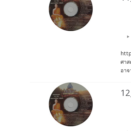
Aud
Play
htt
ศาส
อาจา
12
Aud
Play