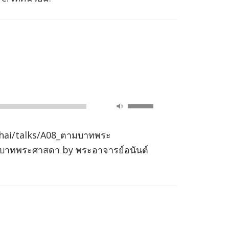
increase
or
decrease
volume.
Use
00:00
Up/Down
Arrow
hai/talks/A08_ตามบาทพระ
keys
ามบาทพระศาสดา by พระอาจารย์อนันต์
to
increase
or
decrease
volume.