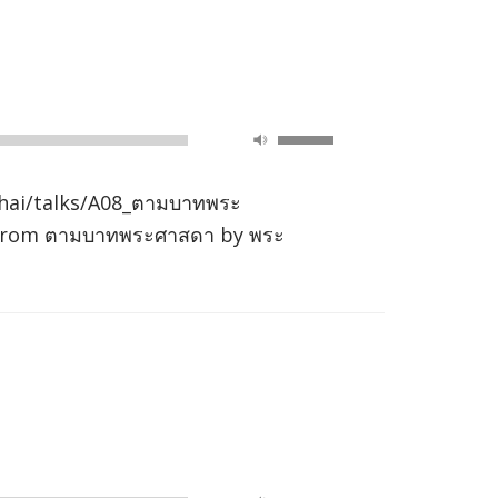
volume.
Use
00:00
Up/Down
Arrow
hai/talks/A08_ตามบาทพระ
keys
” from ตามบาทพระศาสดา by พระ
to
increase
or
decrease
volume.
Use