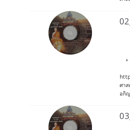
02
Aud
Play
htt
ศาสด
อกิญ
03_
Aud