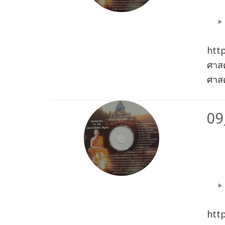
htt
ศาส
ศาสด
09
Aud
Play
htt