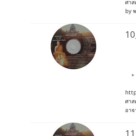
ศาส
by พ
10
Aud
Play
htt
ศาส
อาจา
11