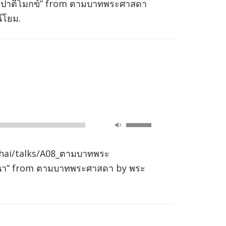
keys
ปาติโมกข์” from ตามบาทพระศาสดา
to
์โยม.
increase
or
decrease
volume.
Use
00:00
Up/Down
Arrow
hai/talks/A08_ตามบาทพระ
keys
นา” from ตามบาทพระศาสดา by พระ
to
increase
or
decrease