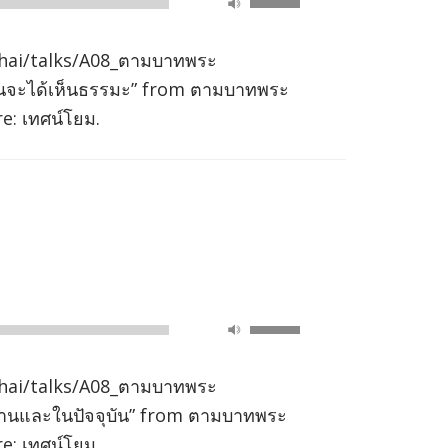
00:00
Up/Down
Arrow
hai/talks/A08_ตามบาทพระ
keys
้งมั่นจะได้เห็นธรรมะ” from ตามบาทพระ
to
e: เทศน์โยม.
increase
or
decrease
volume.
Use
00:00
Up/Down
Arrow
hai/talks/A08_ตามบาทพระ
keys
ฏฐานและในปัจจุบัน” from ตามบาทพระ
to
e: เทศน์โยม.