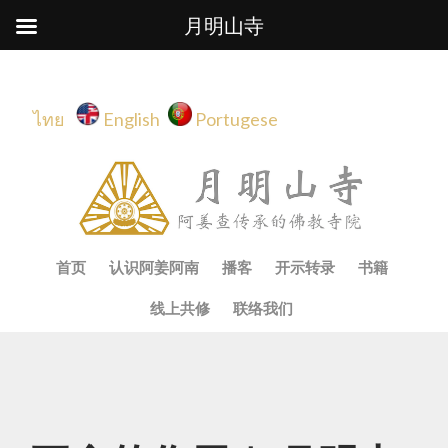
月明山寺
ไทย
English
Portugese
Skip
首页
认识阿姜阿南
播客
开示转录
书籍
to
content
线上共修
联络我们