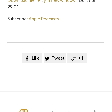
Download file
|
Play in new window
|
Duration:
SHARE
Apple Podcasts
29:01
RSS FEED
LINK
Subscribe:
Apple Podcasts
EMBED
Like
Tweet
+1


