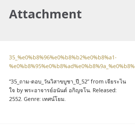
Attachment
35_%e0%b8%96%e0%b8%b2%e0%b8%a1-
%e0%b8%95%e0%b8%ad%e0%b8%9a_%e0%b8%
“35_ถาม-ตอบ_วันวิสาขบูชา_ปี_52” from เจียระไน
ใจ by พระอาจารย์อนันต์ อกิญจโน. Released:
2552. Genre: เทศน์โยม.