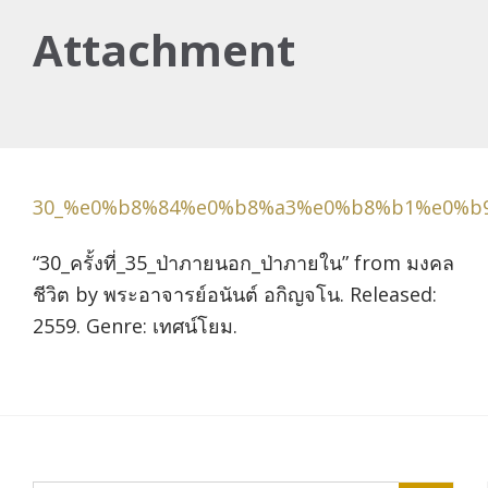
Attachment
30_%e0%b8%84%e0%b8%a3%e0%b8%b1%e0%b
“30_ครั้งที่_35_ป่าภายนอก_ป่าภายใน” from มงคล
ชีวิต by พระอาจารย์อนันต์ อกิญจโน. Released:
2559. Genre: เทศน์โยม.