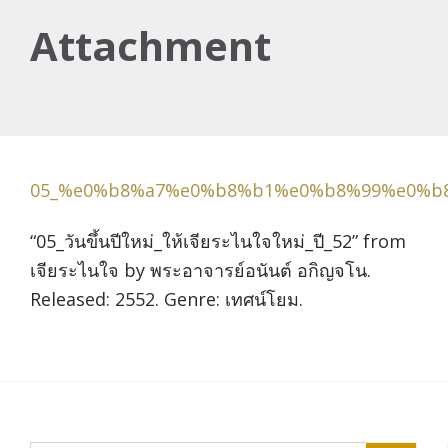
Attachment
05_%e0%b8%a7%e0%b8%b1%e0%b8%99%e0%b
“05_วันขึ้นปีใหม่_ให้เจียระไนใจใหม่_ปี_52” from
เจียระไนใจ by พระอาจารย์อนันต์ อกิญจโน.
Released: 2552. Genre: เทศน์โยม.