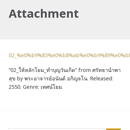
Attachment
02_%e0%b9%83%e0%b8%ab%e0%b9%89%e0%b
“02_ให้หลักโยม_ทำบุญวันเกิด” from ศรัทธานำพา
สุข by พระอาจารย์อนันต์ อกิญจโน. Released:
2550. Genre: เทศน์โยม.