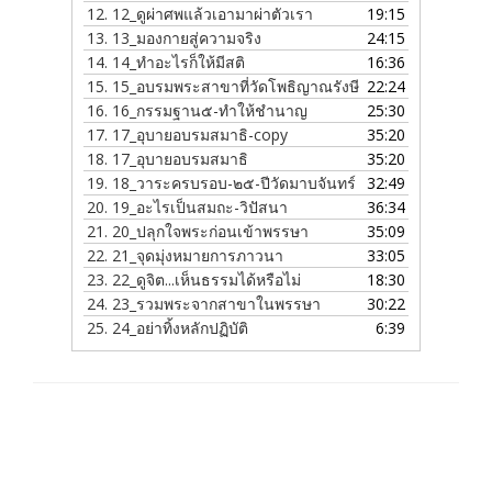
12.
12_ดูผ่าศพแล้วเอามาผ่าตัวเรา
19:15
13.
13_มองกายสู่ความจริง
24:15
14.
14_ทำอะไรก็ให้มีสติ
16:36
15.
15_อบรมพระสาขาที่วัดโพธิญาณรังษี
22:24
16.
16_กรรมฐาน๕-ทำให้ชำนาญ
25:30
17.
17_อุบายอบรมสมาธิ-copy
35:20
18.
17_อุบายอบรมสมาธิ
35:20
19.
18_วาระครบรอบ-๒๕-ปีวัดมาบจันทร์
32:49
20.
19_อะไรเป็นสมถะ-วิปัสนา
36:34
21.
20_ปลุกใจพระก่อนเข้าพรรษา
35:09
22.
21_จุดมุ่งหมายการภาวนา
33:05
23.
22_ดูจิต...เห็นธรรมได้หรือไม่
18:30
24.
23_รวมพระจากสาขาในพรรษา
30:22
25.
24_อย่าทิ้งหลักปฏิบัติ
6:39