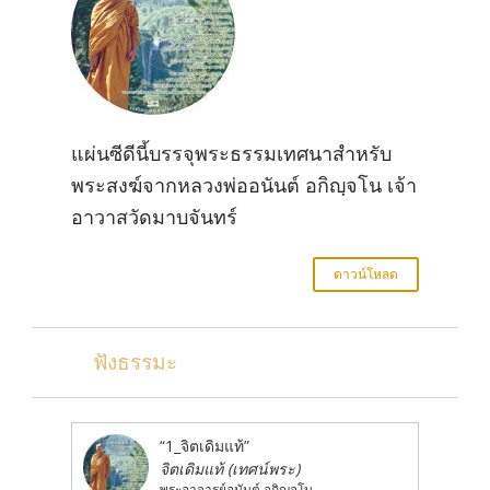
แผ่นซีดีนี้บรรจุพระธรรมเทศนาสำหรับ
พระสงฆ์จากหลวงพ่ออนันต์ อกิญฺจโน เจ้า
อาวาสวัดมาบจันทร์
ดาวน์โหลด
ฟังธรรมะ
“1_จิตเดิมแท้”
จิตเดิมแท้ (เทศน์พระ)
พระอาจารย์อนันต์ อกิญจโน