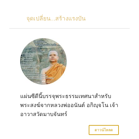
จุดเปลี่ยน…สร้างแรงบัน
แผ่นซีดีนี้บรรจุพระธรรมเทศนาสำหรับ
พระสงฆ์จากหลวงพ่ออนันต์ อกิญฺจโน เจ้า
อาวาสวัดมาบจันทร์
ดาวน์โหลด