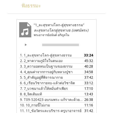
ฟังธรรมะ
“1_ละสุขทางโลก-สู่สุขทางธรรม”
ละสุขทางโลกสู่สุขทางธ (เทศน์พระ)
พระอาจารย์อนันต์ อกิญจโน
Audio
00:00
00:00
Player
1.
1_ละสุขทางโลก-สู่สุขทางธรรม
33:24
2.
2_หาความภูมิใจในตนเอง
45:32
3.
3_ความอดทนเป็นฐานของธรรม
40:28
4.
4_คุณค่าจากการอยู่กับหลวงปู่ชา
34:58
5.
5_สำคัญอยู่ที่พิจารณากาย
37:42
6.
6_เรียนวิชากายจบ-แล้วต่อวิชาจิต
33:12
7.
7_บวชมาแล้วให้หมั่นทำเพียร
17:10
8.
8_จิตเดิมแท้
13:43
9.
T09-520423-อบรมพระ-แก้ราคะด้วยอสุภะ
26:38
10.
10_กายนี้ไม่งาม
11:16
11.
11_ข้อวัตรและบริขาร-ครูบาอาจารย์
31:42