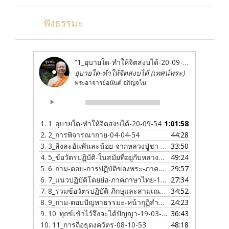
ฟังธรรมะ
“1_อุบายใด-ทำให้จิตสงบได้-20-09-54”
อุบายใด-ทำให้จิตสงบได้ (เทศน์พระ)
พระอาจารย์อนันต์ อกิญจโน
Audio
00:00
00:00
Player
1.
1_อุบายใด-ทำให้จิตสงบได้-20-09-54
1:01:58
2.
2_การพิจารณากาย-04-04-54
44:28
3.
3_สิ่งละอันพันละน้อย-จากหลวงปู่ชา-21-02-55
33:50
4.
5_ข้อวัตรปฏิบัติ-ในสมัยที่อยู่กับหลวงปู่ชา-12-09-54
49:24
5.
6_ถาม-ตอบ-การปฏิบัติของพระ-ภาคภาษาไทย-09-01-54
29:57
6.
7_แนวปฏิบัติโดยย่อ-ภาคภาษาไทย-11-01-54
27:34
7.
8_รวมข้อวัตรปฏิบัติ-ภิกษุและสามเณร-ภาคภาษาไทย-11-02-55
34:52
8.
9_ถาม-ตอบปัญหาธรรมะ-หน้ากุฏิสำนักงาน-10-04-53
24:23
9.
10_ทุกข์เข้าไว้จึงจะได้ปัญญา-19-03-54
36:43
10.
11_การถือธุดงควัตร-08-10-53
48:18