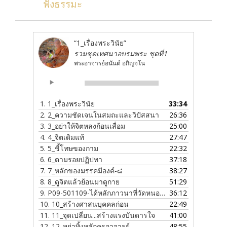
ฟังธรรมะ
“1_เรื่องพระวินัย”
รวมชุดเทศนาอบรมพระ ชุดที่1
พระอาจารย์อนันต์ อกิญจโน
Audio
00:00
00:00
Player
1.
1_เรื่องพระวินัย
33:34
2.
2_ความชัดเจนในสมถะและวิปัสสนา
26:36
3.
3_อย่าให้จิตหลงก้อนเสื่อม
25:00
4.
4_จิตเดิมแท้
27:47
5.
5_ชี้โทษของกาม
22:32
6.
6_ตามรอยปฏิปทา
37:18
7.
7_หลักของมรรคมีองค์-๘
38:27
8.
8_ดูจิตแล้วย้อนมาดูกาย
51:29
9.
P09-501109-ได้หลักภาวนาที่วัดหนองป่าพง
36:12
10.
10_สร้างศาสนบุคคลก่อน
22:49
11.
11_จุดเปลี่ยน...สร้างแรงบันดารใจ
41:00
12.
12_หย่าทิ้งหลักครูอาจารย์
48:55