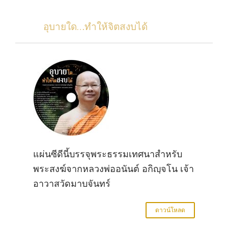
อุบายใด…ทำให้จิตสงบได้
แผ่นซีดีนี้บรรจุพระธรรมเทศนาสำหรับ
พระสงฆ์จากหลวงพ่ออนันต์ อกิญฺจโน เจ้า
อาวาสวัดมาบจันทร์
ดาวน์โหลด