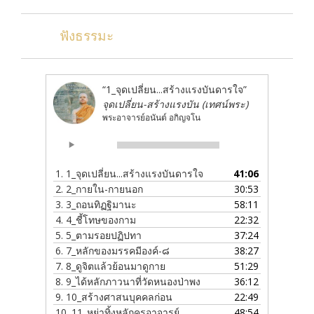
ฟังธรรมะ
“1_จุดเปลี่ยน...สร้างแรงบันดารใจ”
จุดเปลี่ยน-สร้างแรงบัน (เทศน์พระ)
พระอาจารย์อนันต์ อกิญจโน
Audio
00:00
00:00
Player
1.
1_จุดเปลี่ยน...สร้างแรงบันดารใจ
41:06
2.
2_กายใน-กายนอก
30:53
3.
3_ถอนทิฏฐิมานะ
58:11
4.
4_ชี้โทษของกาม
22:32
5.
5_ตามรอยปฏิปทา
37:24
6.
7_หลักของมรรคมีองค์-๘
38:27
7.
8_ดูจิตแล้วย้อนมาดูกาย
51:29
8.
9_ได้หลักภาวนาที่วัดหนองป่าพง
36:12
9.
10_สร้างศาสนบุคคลก่อน
22:49
10.
11_หย่าทิ้งหลักครูอาจารย์
48:54