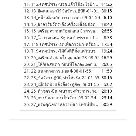
11.
T12-เทศน์พระ-บวชแล้วได้อะไรบ้าง-01-10-53
11:26
12.
13_ยึดหลักเอาไว้ข้อวัตรปฏิบัติ-01-01-54
30:15
13.
14_หนึ่งเดือนกับการภาวนา-09-04-54
6:10
14.
15_อาจาริยวัตร-คือเครื่องเชื่อมต่อทางด้านจิตใจ-17-05-54
19:43
15.
16_เตรียมความพร้อมก่อนเข้าพรรษา-15-07-54
26:55
16.
17_โอวาทก่อนอธิฐานเข้าพรรษา-16-07-54
8:38
17.
T18-เทศน์พระ-อดเพื่อภาวนา-หรืออดเพื่ออะไร-30-07-54
17:34
18.
T19-เทศน์พระ-ได้สิ่งที่ดีตั้งแต่วันบวช-14-08-54
19:24
19.
20_เตรียมตัวก่อนไปดูผ่าศพ-28-08-54
16:59
20.
21_ให้กิเลสแตก-ก่อนที่โลกจะแตก-31-10-54
26:05
21.
22_แนวทางการเผยแผ่-08-01-55
11:59
22.
23_ข้อวัตรปฎิบัติ-ทำให้จริง-24-01-55
30:16
23.
24_เมื่อจิตนิ่งแล้วจึงจะดูจิต-28-01-55
5:02
24.
25_ทำวัตร-บิณฑบาตร-สำรวมระวัง-07-02-55
20:10
25.
26_การบิณบาตรเป็นวัตร-03-02-54
23:14
26.
27_พระคุณของหลวงปู่ชา-เทศน์ที่หนองป่าพง-12-08-47
50:39